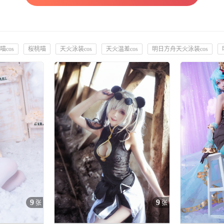
喵cos
桜桃喵
天火泳装cos
天火温差cos
明日方舟天火泳装cos
9
9
张
张