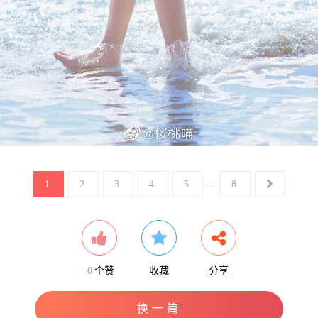
1
2
3
4
5
…
8
0
个赞
收藏
分享
换一篇