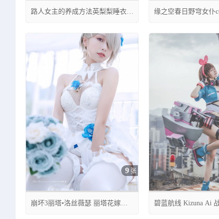
路人女主的养成方法英梨梨睡衣
缘之空春日野穹女仆co
cos cn羽天Shine
妹 cn圆脸小灰灰


06月22日 01:40
06月26日 00:31
0
16
9
张
崩坏3丽塔•洛丝薇瑟 丽塔花嫁蔷
碧蓝航线 Kizuna Ai
薇誓言cos cn狩子
CN镜酱