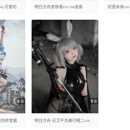
s,可爱的穹
明日方舟食铁兽cos yui金鱼
初音未来cos
葵




05月06日 01:07
05月12日 01:3
0
8
0
7
6
9
张
张
 战列绊爱酱cos
明日方舟 近卫干员暴行精二cos
CN小柔SeeU