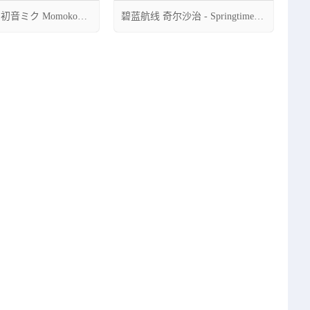
 初音ミク Momoko葵
碧蓝航线 奇尔沙治 - Springtime
Data 旗袍cos cn宮本桜




5
06月20日 02:25
0
12
1
885