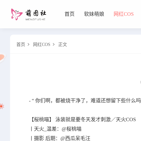
首页
软妹萌娘
网红COS
软妹萌娘
首页
网红COS
正文


网红COS
- “ 你们啊，都被烧干净了，难道还想留下些什么吗
【桜桃喵】 泳装就是要冬天发才刺激／天火COS
丨天火_温差：@桜桃喵
丨摄影 后期：@西瓜呆毛汪 ​​​​