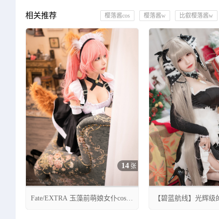
相关推荐
樱落酱cos
樱落酱w
比叡樱落酱w
14
张
Fate/EXTRA 玉藻前萌娘女仆cos
【碧蓝航线】光辉级
CN凛子酱
cos 小仓千代w的圣诞


05月13日 00:33
06月10日 00:25
0
11