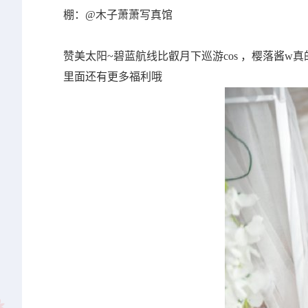
棚：@木子萧萧写真馆
赞美太阳~碧蓝航线比叡月下巡游cos ，樱落酱
里面还有更多福利哦