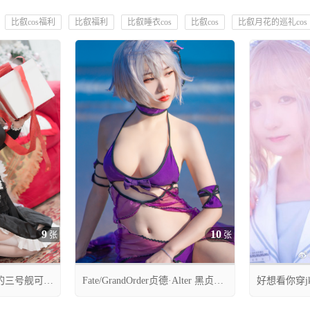
比叡cos福利
比叡福利
比叡睡衣cos
比叡cos
比叡月花的巡礼cos
9
10
张
张
的三号舰可畏
Fate/GrandOrder贞德·Alter 黑贞德
好想看你穿j
贺图cos
cos CN薄墨锦狐
常




05月07日 00:35
07月24日 22:3
0
24
0
12