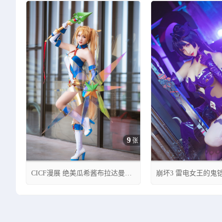
9
张
CICF漫展 绝美瓜希酱布拉达曼特
崩坏3 雷电女王的鬼
cos
cos rioko凉凉子


05月06日 16:00
05月07日 01:25
0
13