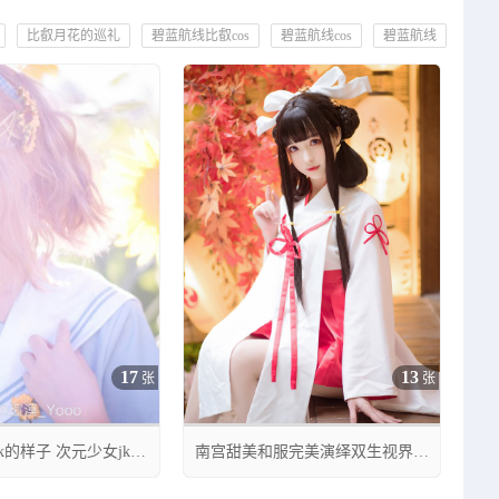
比叡月花的巡礼
碧蓝航线比叡cos
碧蓝航线cos
碧蓝航线
樱落酱w二次元cos
17
13
张
张
k的样子 次元少女jk日
南宫甜美和服完美演绎双生视界菊
理千姬cos




1
06月13日 00:14
0
23
0
13