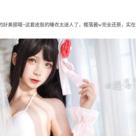
w真的好美丽哦~这套皮肤的睡衣太迷人了，樱落酱w完全还原，实