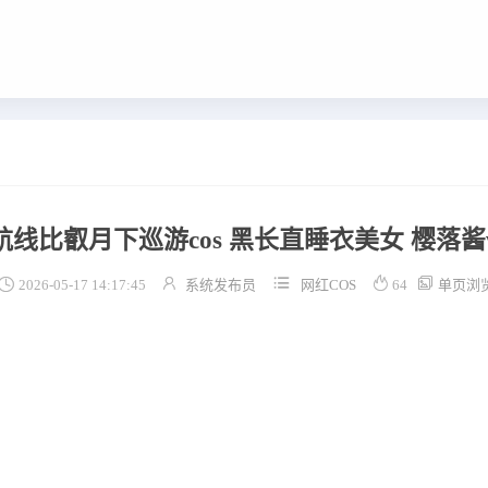
航线比叡月下巡游cos 黑长直睡衣美女 樱落酱





2026-05-17 14:17:45
系统发布员
网红COS
64
单页浏