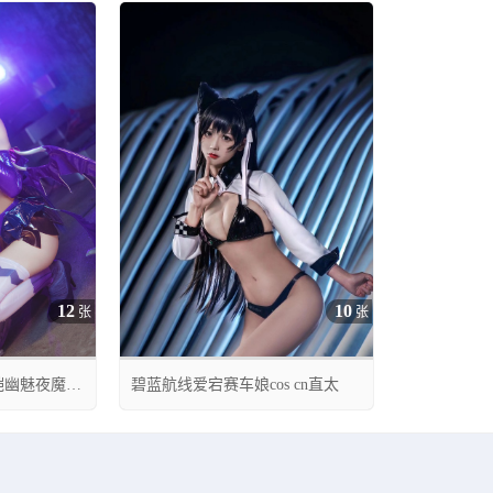
12
10
张
张
铠幽魅夜魔
碧蓝航线爱宕赛车娘cos cn直太




06月13日 02:34
0
17
0
36