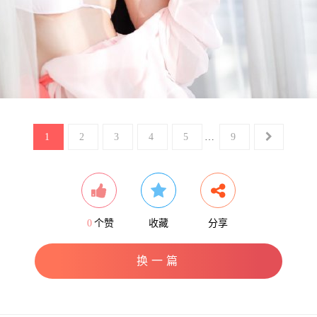
1
2
3
4
5
…
9
0
个赞
收藏
分享
换一篇