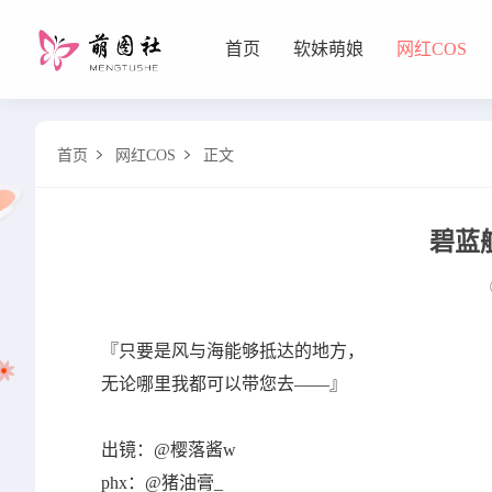
首页
软妹萌娘
网红COS
软妹萌娘
首页
网红COS
正文


网红COS
碧蓝
『只要是风与海能够抵达的地方，
无论哪里我都可以带您去——』
出镜：@樱落酱w
phx：@猪油膏_