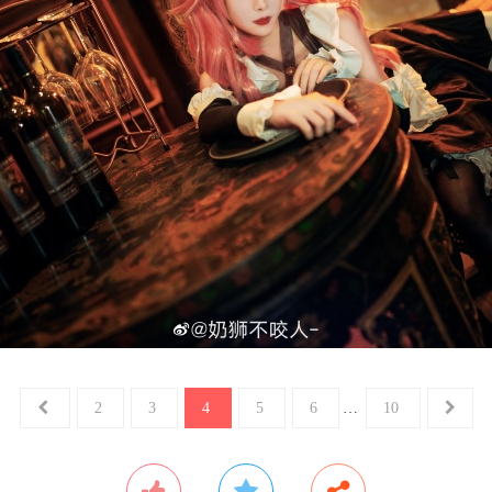
2
3
4
5
6
…
10