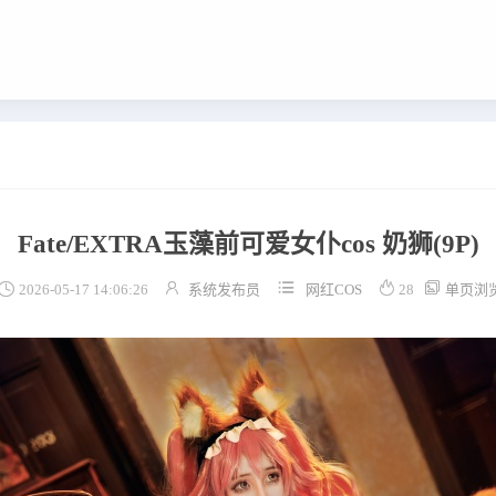
Fate/EXTRA玉藻前可爱女仆cos 奶狮
(9P)





2026-05-17 14:06:26
系统发布员
网红COS
28
单页浏