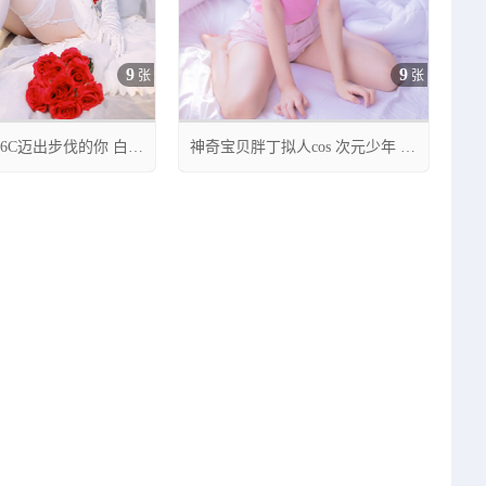
9
9
张
张
36C迈出步伐的你 白色
神奇宝贝胖丁拟人cos 次元少年 奶
妖少you1
糕




2
08月03日 02:35
0
10
0
27