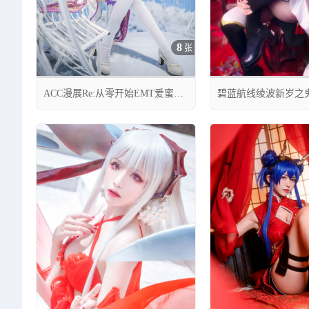
8
张
ACC漫展Re:从零开始EMT爱蜜莉
碧蓝航线绫波新岁之鬼
雅cos,梦幻甜美 cn促織youji
风韵 cn紫氯氯


05月06日 23:48
06月28日 00:51
0
9