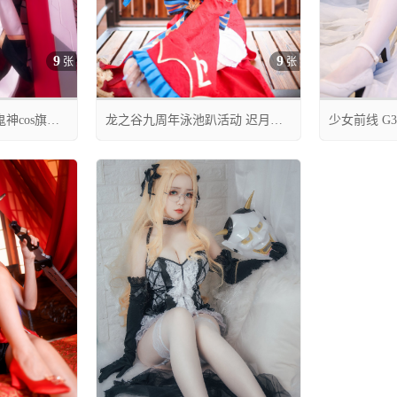
9
9
张
张
神cos旗袍
龙之谷九周年泳池趴活动 迟月英
少女前线 G
cos CN露兒大魔王
礼服cos CN




05月06日 14:42
05月07日 00:4
0
7
0
8