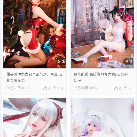
斯文文文文_cos
9
9
张
张
甜美感性兔女郎圣诞节次元写真 cn
碧蓝航线 高雄旗袍春之意cos CN小
紫菜蛋花兔
幻仔




06月20日 02:08
05月06日 00:52
0
101
0
8