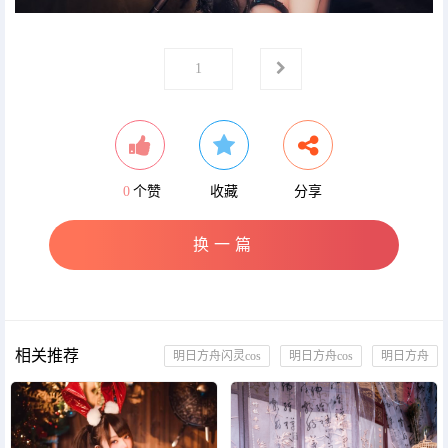
第
页
1
0
个赞
收藏
分享
换一篇
相关推荐
明日方舟闪灵cos
明日方舟cos
明日方舟
闪灵泳装cos
明日方舟闪灵泳装cos
闪灵泳装静谧午夜
静谧午夜闪灵cos
斯文文文文二次元cos
斯文文文文_闪灵cos