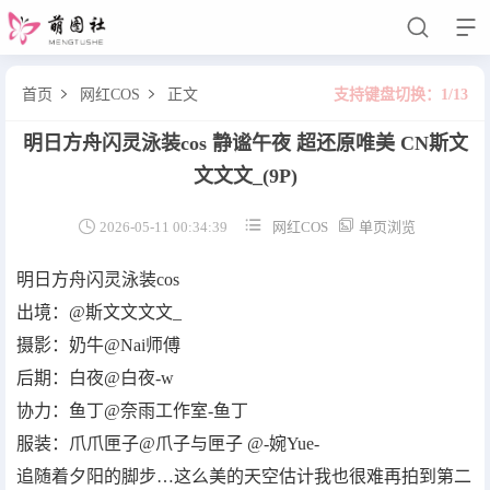


首页
网红COS
正文
支持键盘切换：1/13


明日方舟闪灵泳装cos 静谧午夜 超还原唯美 CN斯文
软妹萌娘
文文文_
(9P)
网红COS



2026-05-11 00:34:39
网红COS
单页浏览
明日方舟闪灵泳装cos
出境：@斯文文文文_
摄影：奶牛@Nai师傅
后期：白夜@白夜-w
协力：鱼丁@奈雨工作室-鱼丁
服装：爪爪匣子@爪子与匣子 @-婉Yue-
追随着夕阳的脚步…这么美的天空估计我也很难再拍到第二