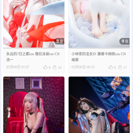
9
9
张
张
永远的7日之都cos 薇拉泳装ver CN
小林家的龙女仆 康娜卡姆依cos CN
流一
嶋葵




05月06日 01:07
05月06日 00:35
0
10
0
17