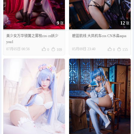
9
12
张
张
美少女万华镜篝之雾枝cos cn妖少
碧蓝航线 大凤机车cos CN水淼aqua
you1




07月05日 00:56
05月09日 23:40
0
109
0
155