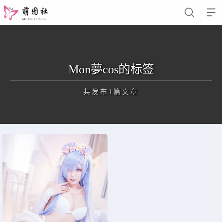


Mon夢cos的标签
软妹萌娘
网红COS
共发布1篇文章
正在为您加载新内容