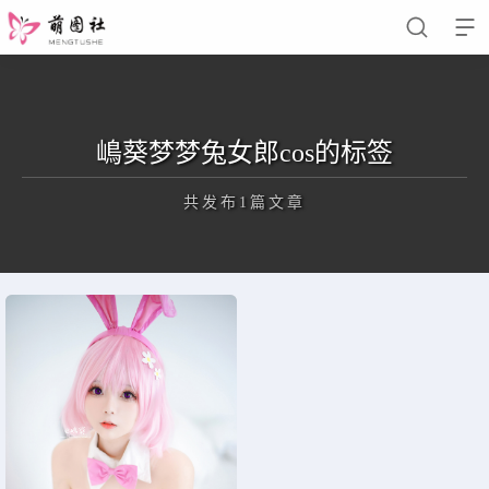


嶋葵梦梦兔女郎cos的标签
软妹萌娘
网红COS
共发布1篇文章
正在为您加载新内容